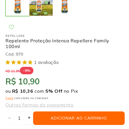
na
n
janela
j
modal
m
REPELLERE
Repelente Proteção Intensa Repellere Family
100ml
Cód.:
970
1 avaliação
-8%
R$ 11,85
R$ 10,90
ou
R$ 10,36
com
5% Off
no Pix
Frete
calculado no checkout.
Outras formas de pagamento
+
−
ADICIONAR AO CARRINHO
Aumentar
Diminuir
a
a