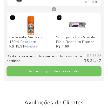
R$ 10,90
Repelente Aerossol
Saco para Lixo Novalix
150ml Repellere
Pia e Banheiro Branco
R$ 15,91
10L Rolo com 50
R$ 4,66
R$ 17,30
Unidades
R$ 33,58
Os itens selecionados serão adicionados ao
R$ 31,47
carrinho.
Adicionar pacote ao carrinho
Avaliações de Clientes