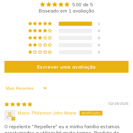
5.00 de 5
Baseado em 1 avaliação
1
0
0
0
0
Escrever uma avaliação
Sort by
02/19/2025
Mario Philemon John Marie
O repelente "Repellere" eu e minha família estamos
acostumados a utilizar há muito tempo. Produto de