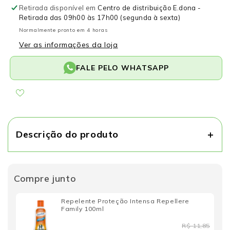
quantidade
quantidade
Retirada disponível em
Centro de distribuição E.dona -
de
de
Retirada das 09h00 às 17h00 (segunda à sexta)
Repelente
Repelente
Normalmente pronto em 4 horas
Proteção
Proteção
Ver as informações da loja
Intensa
Intensa
Repellere
Repellere
FALE PELO WHATSAPP
Family
Family
100ml
100ml
Descrição do produto
Compre junto
Repelente Proteção Intensa Repellere
Family 100ml
R$ 11,85