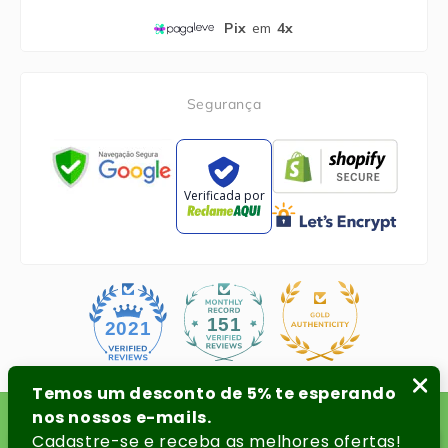
Pix
em
4x
Segurança
Verificada por
151
2021
2026 © E.dona Comercio Eletrônico de Produtos Descartáveis.
Todos os direitos reservados. www.edona.com.br