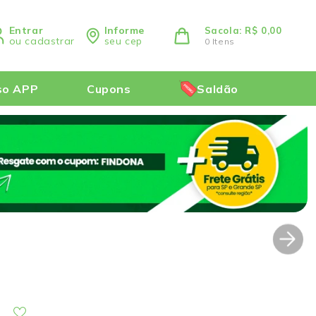
Entrar
Informe
Sacola: R$ 0,00
ou cadastrar
seu cep
0 Itens
so APP
Cupons
Saldão