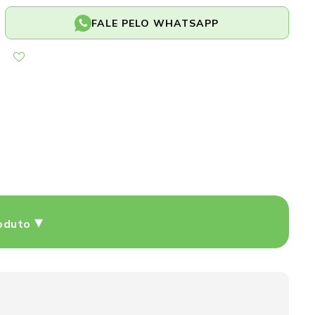
Xadrez
Xadrez
FALE PELO WHATSAPP
45x65cm
45x65cm
90g
90g
Caebi
Caebi
oduto