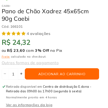
CAEBI
Pano de Chão Xadrez 45x65cm
90g Caebi
Cód.:
166101
4 avaliações
R$ 24,32
ou
R$ 23,60
com
3% Off
no Pix
Frete
calculado no checkout.
Outras formas de pagamento
+
−
ADICIONAR AO CARRINHO
Aumentar
Diminuir
a
a
quantidade
quantidade
Retirada disponível em
Centro de distribuição E.dona -
de
de
Retirada das 09h00 às 17h00 (segunda à sexta)
Pano
Pano
Normalmente pronto em 4 horas
de
de
Ver as informações da loja
Chão
Chão